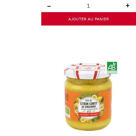
-
+
AJOUTER AU PANIER