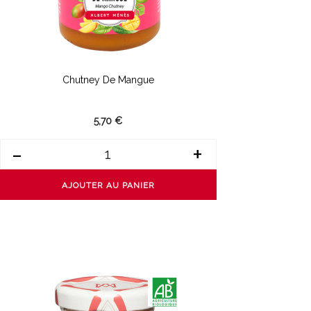
Chutney De Mangue
5,70 €
-
+
AJOUTER AU PANIER