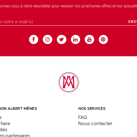
crivez-vous à notre newsletter pour recevoir nos prochaines offres et nos actualit
ENV
SON ALBERT MÈNES
NOS SERVICES
e
FAQ
faire
Nous contacter
ités
s partenaires