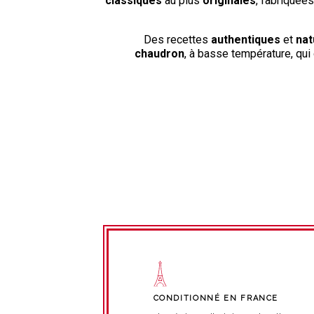
classiques
au plus
originales
, fabriquée
Des recettes
authentiques
et
nat
chaudron
, à basse température, qui
CONDITIONNÉ EN FRANCE