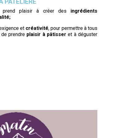
A PATELIÈRE
e prend plaisir à créer des
ingrédients
lité;
 exigence et
créativité
, pour permettre à tous
e de prendre
plaisir à pâtisser
et à déguster