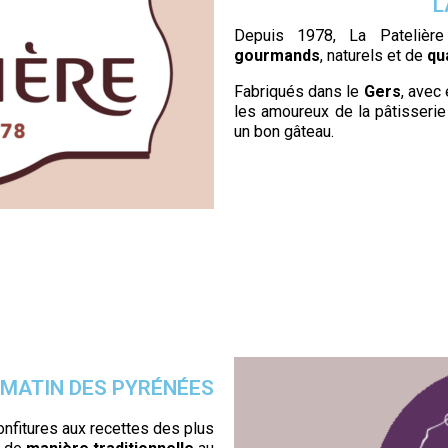
L
Depuis 1978, La Patelièr
gourmands
, naturels et de
qua
Fabriqués dans le
Gers
, avec
les amoureux de la pâtisseri
un bon gâteau.
MATIN DES PYRÉ
N
É
ES
fitures aux recettes des plus