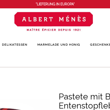
*LIEFERUNG IN EUROPA*
DELIKATESSEN
MARMELADE UND HONIG
GESCHENK
katessen
Rillettes und Pasteten
Pastete mit Block aus Entenstopfleber au
Pastete mit 
Entenstopfle