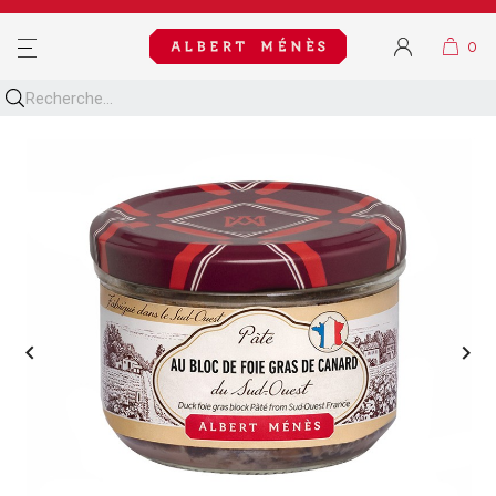
MENU

