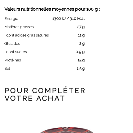
Valeurs nutritionnelles moyennes pour 100 g :
Énergie
1302 kJ / 310 kcal
Matières grasses
27 g
dont acides gras saturés
11 g
Glucides
2 g
dont sucres
0.9 g
Protéines
15 g
Sel
1.5 g
POUR COMPLÉTER
VOTRE ACHAT