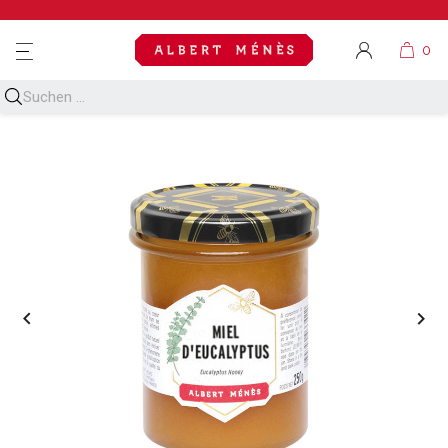
MENU

