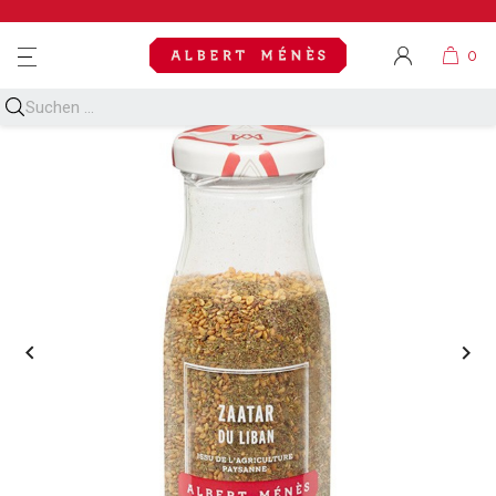
MENU

