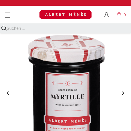
MENU

