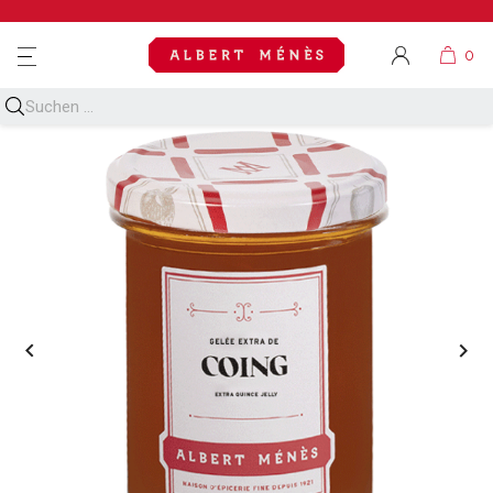
MENU

