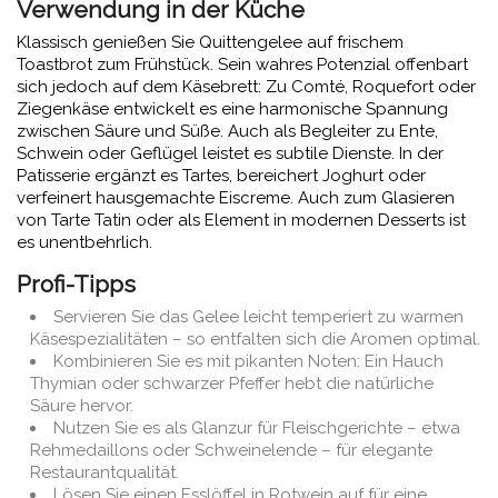
Verwendung in der Küche
Klassisch genießen Sie Quittengelee auf frischem
Toastbrot zum Frühstück. Sein wahres Potenzial offenbart
sich jedoch auf dem Käsebrett: Zu Comté, Roquefort oder
Ziegenkäse entwickelt es eine harmonische Spannung
zwischen Säure und Süße. Auch als Begleiter zu Ente,
Schwein oder Geflügel leistet es subtile Dienste. In der
Patisserie ergänzt es Tartes, bereichert Joghurt oder
verfeinert hausgemachte Eiscreme. Auch zum Glasieren
von Tarte Tatin oder als Element in modernen Desserts ist
es unentbehrlich.
Profi-Tipps
Servieren Sie das Gelee leicht temperiert zu warmen
Käsespezialitäten – so entfalten sich die Aromen optimal.
Kombinieren Sie es mit pikanten Noten: Ein Hauch
Thymian oder schwarzer Pfeffer hebt die natürliche
Säure hervor.
Nutzen Sie es als Glanzur für Fleischgerichte – etwa
Rehmedaillons oder Schweinelende – für elegante
Restaurantqualität.
Lösen Sie einen Esslöffel in Rotwein auf für eine