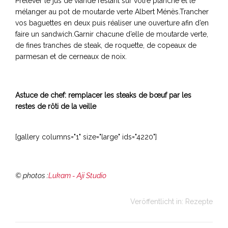
Prélever le jus de viande restant sur votre planche et le
mélanger au pot de moutarde verte Albert Ménès.Trancher
vos baguettes en deux puis réaliser une ouverture afin d’en
faire un sandwich.Garnir chacune d’elle de moutarde verte,
de fines tranches de steak, de roquette, de copeaux de
parmesan et de cerneaux de noix.
Astuce de chef: remplacer les steaks de bœuf par les
restes de rôti de la veille
[gallery columns="1" size="large" ids="4220"]
© photos :
Lukam - Aji Studio
Veröffentlicht in:
Rezepte