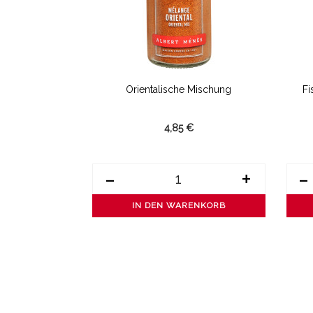
schung
Orientalische Mischung
Fi
4,85 €
+
-
+
-
ENKORB
IN DEN WARENKORB