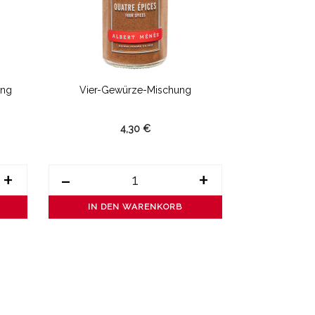
ung
Vier-Gewürze-Mischung
Sal
4,30 €
+
-
+
-
IN DEN WARENKORB
IN DE