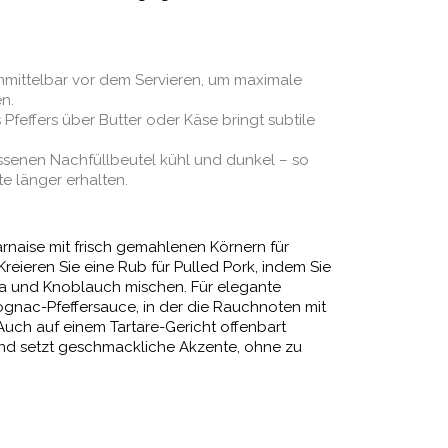
unmittelbar vor dem Servieren, um maximale
n.
 Pfeffers über Butter oder Käse bringt subtile
ssenen Nachfüllbeutel kühl und dunkel – so
 länger erhalten.
arnaise mit frisch gemahlenen Körnern für
Kreieren Sie eine Rub für Pulled Pork, indem Sie
ika und Knoblauch mischen. Für elegante
gnac-Pfeffersauce, in der die Rauchnoten mit
uch auf einem Tartare-Gericht offenbart
 und setzt geschmackliche Akzente, ohne zu