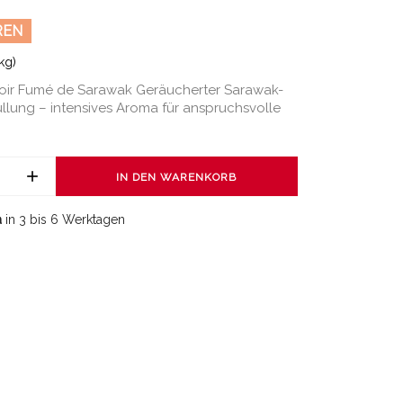
REN
kg)
oir Fumé de Sarawak Geräucherter Sarawak-
üllung – intensives Aroma für anspruchsvolle
IN DEN WARENKORB
a
in 3 bis 6 Werktagen