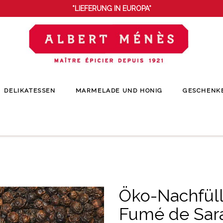
*LIEFERUNG IN EUROPA*
DELIKATESSEN
MARMELADE UND HONIG
GESCHENK
e
Gewürze
Nachfüllpackungen
Öko-Nachfüllpack Poivre noir Fumé de 
Öko-Nachfüll
Fumé de Sar