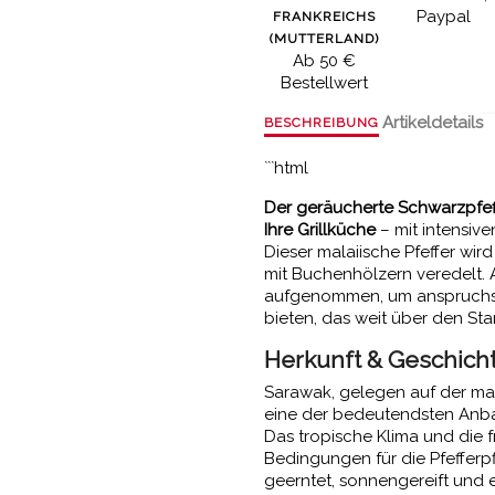
Paypal
FRANKREICHS
(MUTTERLAND)
Ab 50 €
Bestellwert
Artikeldetails
BESCHREIBUNG
```html
Der geräucherte Schwarzpfeff
Ihre Grillküche
– mit intensiv
Dieser malaiische Pfeffer wir
mit Buchenhölzern veredelt. A
aufgenommen, um anspruchsvo
bieten, das weit über den St
Herkunft & Geschich
Sarawak, gelegen auf der mala
eine der bedeutendsten Anba
Das tropische Klima und die 
Bedingungen für die Pfefferp
geerntet, sonnengereift und e