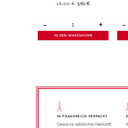
,07 €
16,00 €
5,60 €
+
-
+
-
ENKORB
IN DEN WARENKORB
IN FRANKREICH VERPACKT
W
Gewürze natürlicher Herkunft,