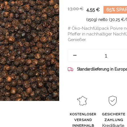
13,00 €
4,55 €
65% SPA
(150g) netto (30,25 €/
# Öko-Nachfüllpack Poivre n
Pfeffer in nachhaltiger Nachf
Genießer.
Standardlieferung in Europ
KOSTENLOSER
GESICHERTE
VERSAND
ZAHLUNG
Kreditkarte,
INNERHALB