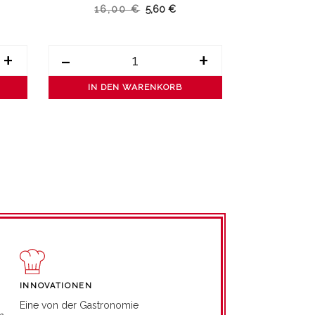
16,00 €
5,60 €
13,
+
-
+
-
IN DEN WARENKORB
IN DE
INNOVATIONEN
Eine von der Gastronomie