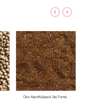
Öko-Nachfüllpack Sel Fumé...
Öko-Nac