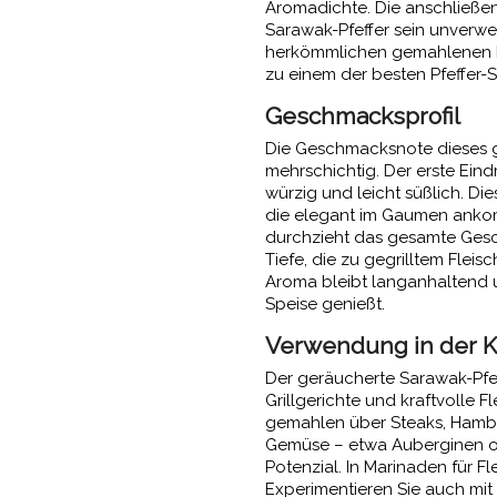
Aromadichte. Die anschließe
Sarawak-Pfeffer sein unverwe
herkömmlichen gemahlenen Pf
zu einem der besten Pfeffer-S
Geschmacksprofil
Die Geschmacksnote dieses g
mehrschichtig. Der erste Ein
würzig und leicht süßlich. Di
die elegant im Gaumen anko
durchzieht das gesamte Gesch
Tiefe, die zu gegrilltem Fleis
Aroma bleibt langanhaltend u
Speise genießt.
Verwendung in der 
Der geräucherte Sarawak-Pfef
Grillgerichte und kraftvolle F
gemahlen über Steaks, Hambu
Gemüse – etwa Auberginen ode
Potenzial. In Marinaden für Fl
Experimentieren Sie auch mit