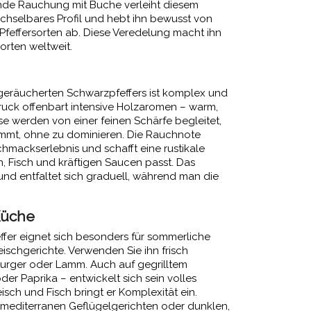
nde Rauchung mit Buche verleiht diesem
chselbares Profil und hebt ihn bewusst von
effersorten ab. Diese Veredelung macht ihn
orten weltweit.
eräucherten Schwarzpfeffers ist komplex und
druck offenbart intensive Holzaromen – warm,
ese werden von einer feinen Schärfe begleitet,
mmt, ohne zu dominieren. Die Rauchnote
mackserlebnis und schafft eine rustikale
ch, Fisch und kräftigen Saucen passt. Das
nd entfaltet sich graduell, während man die
Küche
fer eignet sich besonders für sommerliche
leischgerichte. Verwenden Sie ihn frisch
rger oder Lamm. Auch auf gegrilltem
r Paprika – entwickelt sich sein volles
eisch und Fisch bringt er Komplexität ein.
 mediterranen Geflügelgerichten oder dunklen,