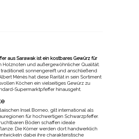
er aus Sarawak ist ein kostbares Gewürz für
en Holznoten und außergewöhnlicher Qualität.
d traditionell sonnengereift und anschließend
lbert Ménès hat diese Rarität in sein Sortiment
llen Köchen ein vielseitiges Gewürz zu
andard-Supermarktpfeffer hinausgeht.
te
iischen Insel Borneo, gilt international als
uregionen für hochwertigen Schwarzpfeffer.
fruchtbaren Böden schaffen ideale
flanze. Die Körner werden dort handwerklich
ntwickeln dabei ihre charakteristische