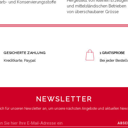
Hergestellt von kleinen Erzeuger
arb- und Konservierungsstoffe
und mittelständischen Betrieben
von überschaubarer Grösse
GESICHERTE ZAHLUNG
1 GRATISPROBE
Kreditkarte, Paypal
Bei jeder Bestel
NEWSLETTER
ich für unseren Newsletter an, um unsere nächsten Angebote und aktuellen News
ABSE