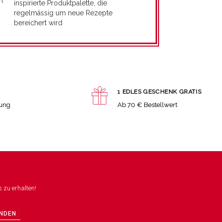
n
inspirierte Produktpalette, die
regelmässig um neue Rezepte
bereichert wird
1 EDLES GESCHENK GRATIS
lung
Ab 70 € Bestellwert
 zu erhalten!
NDEN