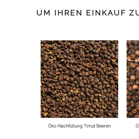
UM IHREN EINKAUF Z
Sel Rouge...
Öko-Nachfüllung Timut Beeren
Ö