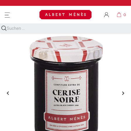
MENU

