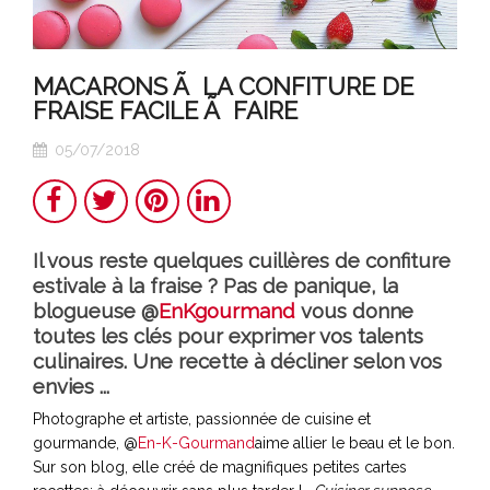
MACARONS Ã LA CONFITURE DE
FRAISE FACILE Ã FAIRE
05/07/2018
Partager
Twitter
Pinterest
LinkedIn
Il vous reste quelques cuillères de confiture
estivale à la fraise ? Pas de panique, la
blogueuse @
EnKgourmand
vous donne
toutes les clés pour exprimer vos talents
culinaires. Une recette à décliner selon vos
envies ...
Photographe et artiste, passionnée de cuisine et
gourmande, @
En-K-Gourmand
aime allier le beau et le bon.
Sur son blog, elle créé de magnifiques petites cartes