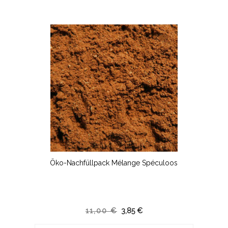
Öko-Nachfüllpack Mélange Spéculoos
11,00 €
3,85 €