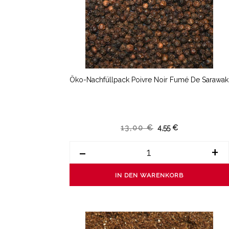
Öko-Nachfüllpack Poivre Noir Fumé De Sarawak
13,00 €
4,55 €
-
+
IN DEN WARENKORB