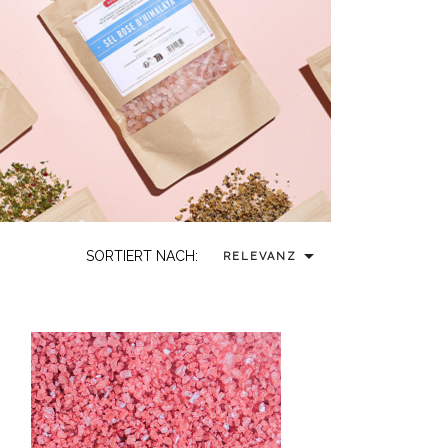

SORTIERT NACH:
RELEVANZ