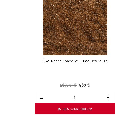
Öko-Nachfüllpack Sel Fumé Des Salish
16,00 €
5,60 €
-
+
IN DEN WARENKORB