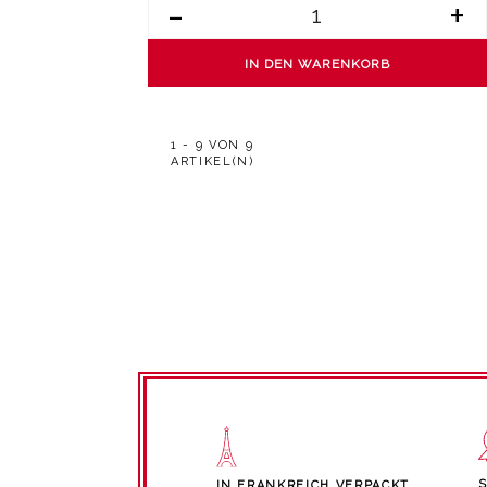
-
+
IN DEN WARENKORB
1 - 9 VON 9
ARTIKEL(N)
IN FRANKREICH VERPACKT