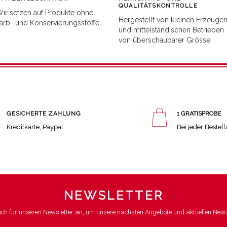
QUALITÄTSKONTROLLE
ir setzen auf Produkte ohne
Hergestellt von kleinen Erzeuger
arb- und Konservierungsstoffe
und mittelständischen Betrieben
von überschaubarer Grösse
GESICHERTE ZAHLUNG
1 GRATISPROBE
Kreditkarte, Paypal
Bei jeder Bestel
NEWSLETTER
ich für unseren Newsletter an, um unsere nächsten Angebote und aktuellen News