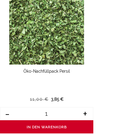
Öko-Nachfüllpack Persil
11,00 €
3,85 €
-
+
IN DEN WARENKORB