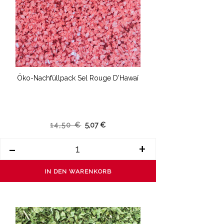
Öko-Nachfüllpack Sel Rouge D'Hawaï
14,50 €
5,07 €
-
+
IN DEN WARENKORB