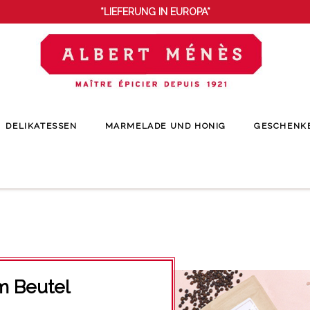
*LIEFERUNG IN EUROPA*
DELIKATESSEN
MARMELADE UND HONIG
GESCHENK
Startseite
Éco-recharges
Alle unsere Gewürze im Beutel
m Beutel