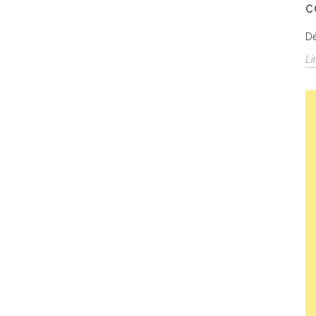
C
Dé
Li