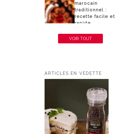
nisien de la
marocain
r : recette
traditionnel :
aditionnelle
recette facile et
cile
rapide
VOIR TOUT
ARTICLES EN VEDETTE