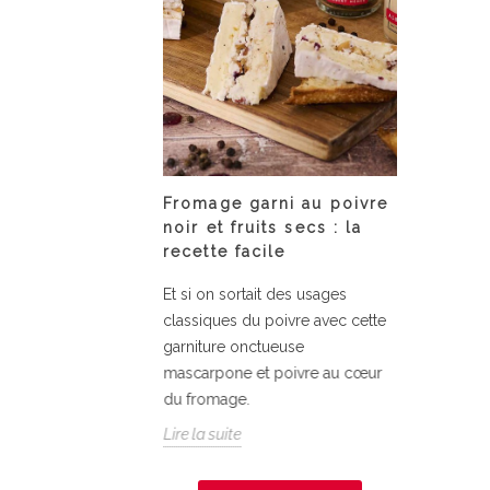
ile :
Fromage garni au poivre
assiet
 moelleuses
noir et fruits secs : la
courge
à la fève de
recette facile
Ã fair
Et si on sortait des usages
Fondant
ecette classiqueLa
classiques du poivre avec cette
la courg
ette des
garniture onctueuse
simplici
ison par
mascarpone et poivre au cœur
relevé d
tudio
du fromage.
Lire la su
Lire la suite