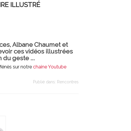
traditionnelle
tu
IRE ILLUSTRÉ
e
facile et rapide
me
e
Ã faire
tr
fa
rices, Albane Chaumet et
voir ces vidéos illustrées
 du geste ...
 Ménès sur notre
chaine Youtube
Publié dans:
Rencontres