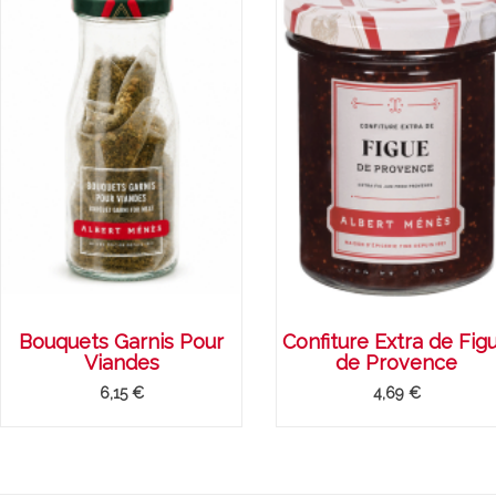
te froide de
mousse au chocolat
r
 au zaatar, facile
facile Ã faire au
f
e
gingembre et sÃ©same
r
e et légèrement sucrée,
Mousse au chocolat gingembre
Le
e se déguste ici en toute
et sésame, goûtez à cette
fa
Bouquets Garnis Pour
Confiture Extra de Fig
té en salade froide
revisite de la mousse au
on
Viandes
de Provence
'une touche...
chocolat dont vous ne pourrez
et
6,15 €
4,69 €
plus...
ite
Li
Lire la suite