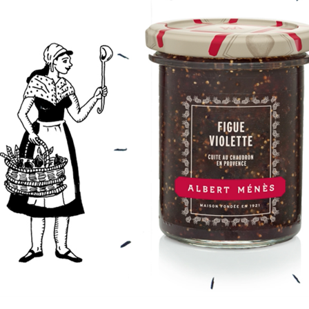
poulet
chakchouka