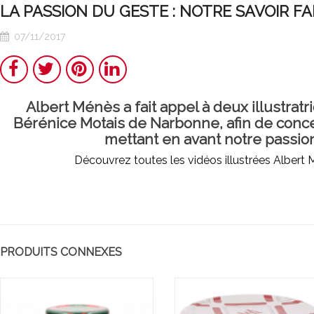
basquaise
tunisienne
LA PASSION DU GESTE : NOTRE SAVOIR FA
traditionnel
traditionnell
07/11/2017
facile Ã faire
facile Ã fair
Partager
Twitter
Pinterest
LinkedIn
Albert Ménès a fait appel à deux illustrat
Bérénice Motais de Narbonne, afin de conce
mettant en avant notre passion
Découvrez toutes les vidéos illustrées Albert
PRODUITS CONNEXES