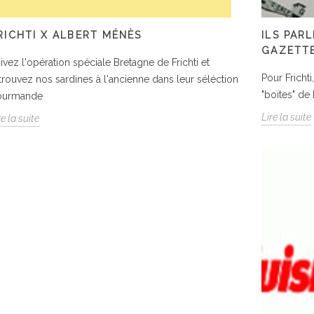
RICHTI X ALBERT MÉNÈS
ILS PAR
GAZETTE
ivez l'opération spéciale Bretagne de Frichti et
Pour Fricht
trouvez nos sardines à l'ancienne dans leur séléction
"boites" de 
ourmande
Lire la suite
re la suite