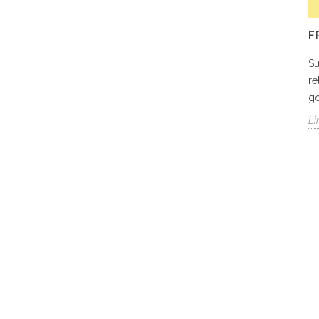
F
Su
re
g
Li