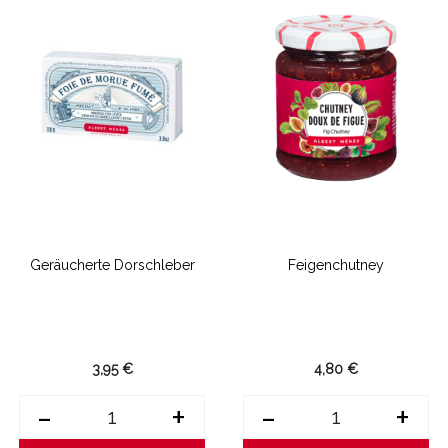
Geräucherte Dorschleber
Feigenchutney
3,95 €
4,80 €
-
+
-
+