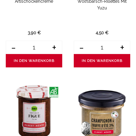
Artischockencreme
Wolfsbarsch-Rillettes Mit
Yuzu
3,90 €
4,50 €
-
+
-
+
IN DEN WARENKORB
IN DEN WARENKORB