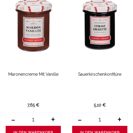
Maronencreme Mit Vanille
Sauerkirschenkonfitüre
7,65 €
5,10 €
-
+
-
+
IN DEN WARENKORB
IN DEN WARENKORB