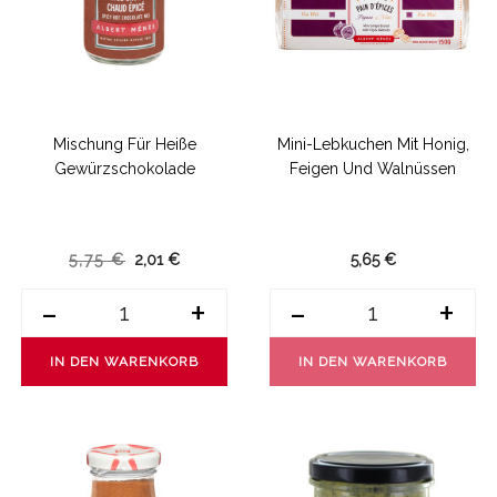
Mischung Für Heiße
Mini-Lebkuchen Mit Honig,
Gewürzschokolade
Feigen Und Walnüssen
5,75 €
2,01 €
5,65 €
-
+
-
+
IN DEN WARENKORB
IN DEN WARENKORB