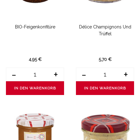
BIO-Feigenkonfitüre
Délice Champignons Und
Trüffel
4,95 €
5,70 €
-
+
-
+
IN DEN WARENKORB
IN DEN WARENKORB