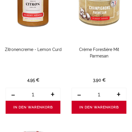
Zitronencreme - Lemon Curd
Crème Forestière Mit
Parmesan
4,95 €
3,90 €
-
+
-
+
IN DEN WARENKORB
IN DEN WARENKORB