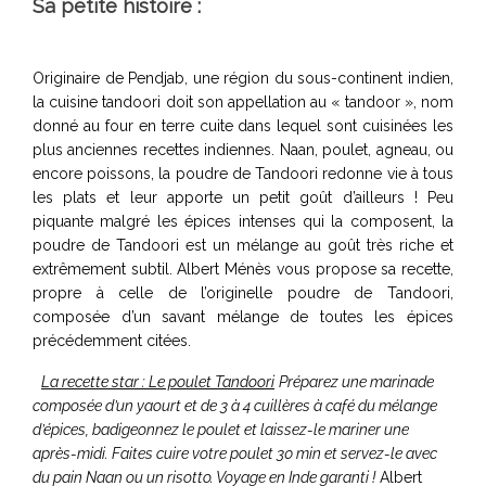
Sa petite histoire :
Originaire de Pendjab, une région du sous-continent indien,
la cuisine tandoori doit son appellation au « tandoor », nom
donné au four en terre cuite dans lequel sont cuisinées les
plus anciennes recettes indiennes. Naan, poulet, agneau, ou
encore poissons, la poudre de Tandoori redonne vie à tous
les plats et leur apporte un petit goût d’ailleurs ! Peu
piquante malgré les épices intenses qui la composent, la
poudre de Tandoori est un mélange au goût très riche et
extrêmement subtil. Albert Ménès vous propose sa recette,
propre à celle de l’originelle poudre de Tandoori,
composée d’un savant mélange de toutes les épices
précédemment citées.
La recette star : Le poulet Tandoori
Préparez une marinade
composée d’un yaourt et de 3 à 4 cuillères à café du mélange
d’épices, badigeonnez le poulet et laissez-le mariner une
après-midi. Faites cuire votre poulet 30 min et servez-le avec
du pain Naan ou un risotto. Voyage en Inde garanti !
Albert