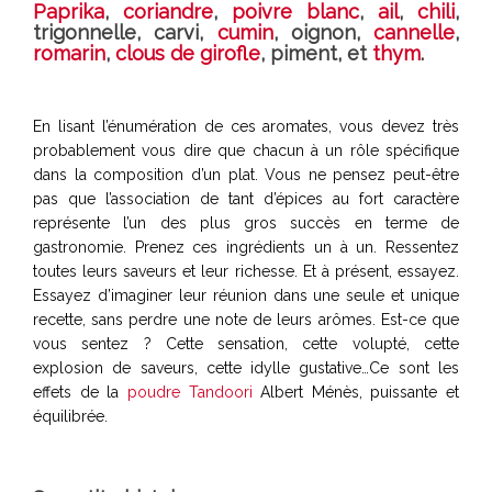
Paprika
,
coriandre
,
poivre blanc
,
ail
,
chili
,
trigonnelle, carvi,
cumin
, oignon,
cannelle
,
romarin
,
clous de girofle
, piment, et
thym
.
En lisant l’énumération de ces aromates, vous devez très
probablement vous dire que chacun à un rôle spécifique
dans la composition d’un plat. Vous ne pensez peut-être
pas que l’association de tant d’épices au fort caractère
représente l’un des plus gros succès en terme de
gastronomie. Prenez ces ingrédients un à un. Ressentez
toutes leurs saveurs et leur richesse. Et à présent, essayez.
Essayez d’imaginer leur réunion dans une seule et unique
recette, sans perdre une note de leurs arômes. Est-ce que
vous sentez ? Cette sensation, cette volupté, cette
explosion de saveurs, cette idylle gustative…Ce sont les
effets de la
poudre Tandoori
Albert Ménès, puissante et
équilibrée.