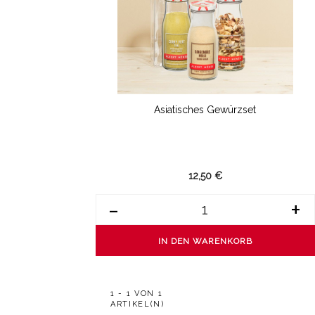
Asiatisches Gewürzset
12,50 €
-
+
IN DEN WARENKORB
1 - 1 VON 1
ARTIKEL(N)