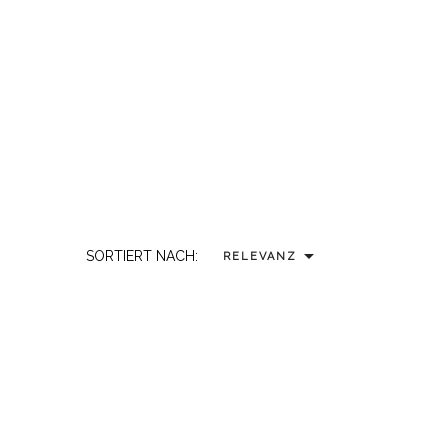

SORTIERT NACH:
RELEVANZ