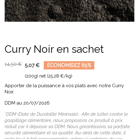
Curry Noir en sachet
14,50 €
5,07 €
ÉCONOMISEZ 65%
(200g) net (25,28 €/kg)
Apporter de la puissance à vos plats avec notre Curry
Noir.
DDM au 20/07/2026
*DDM (Date de Durabilité Minimale) : Afin de lutter contre le
gaspillage alimentaire, nous proposons ce produit à prix
réduit car il dépasse sa DDM. Nous garantissons sa parfaite
sécurité alimentaire et sa qualité. Au-delà de cette date, il