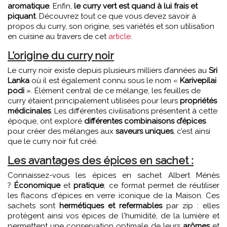
aromatique
. Enfin,
le curry vert est quand à lui frais et
piquant
. Découvrez tout ce que vous devez savoir à
propos du curry, son origine, ses variétés et son utilisation
en cuisine au travers de cet
article
.
L’origine du curry noir
Le curry noir existe depuis plusieurs milliers d’années au
Sri
Lanka
où il est également connu sous le nom «
Karivepilai
podi
». Élément central de ce mélange, les feuilles de
curry étaient principalement utilisées pour leurs
propriétés
médicinales
. Les différentes civilisations présentent à cette
époque, ont exploré
différentes combinaisons d’épices
pour créer des mélanges aux
saveurs uniques
, c’est ainsi
que le curry noir fut créé.
Les avantages des épices en sachet :
Connaissez-vous les épices en sachet Albert Ménès
?
Économique
et
pratique
, ce format permet de réutiliser
les flacons d'épices en verre iconique de la Maison. Ces
sachets sont
hermétiques et refermables
par zip : elles
protègent ainsi vos épices de l'humidité, de la lumière et
permettent une conservation optimale de leurs
arômes
et