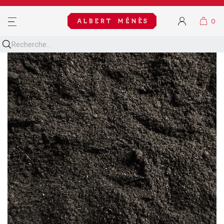
MENU

