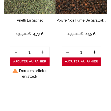
et
Aneth En Sachet
Poivre Noir Fumé De Sarawak...
M
13,50 €
4,73 €
13,00 €
4,55 €
-
+
-
+
AJOUTER AU PANIER
AJOUTER AU PANIER

Derniers articles
en stock