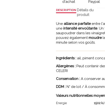
d'achat
Paypal
Détails du
DESCRIPTION
produit
Une
alliance parfaite
entre l'
une
intensité envoûtante
. Un
saupoudrer dans les vinaigret
pouvez également
moudre
l
minute selon vos goûts.
Ingrédients :
ail, piment conc
Allergènes :
Peut contenir de
CELERI
Conservation :
A conserver au 
DDM :
N° de lot / À consommer
Valeurs nutritionnelles moyen
Énergie
1502 kJ