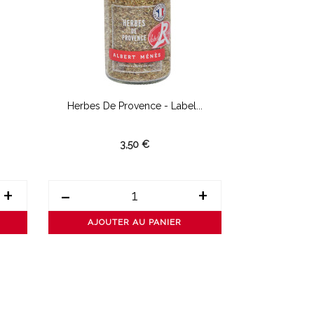
Herbes De Provence - Label...
Ai
3,50 €
+
-
+
-
AJOUTER AU PANIER
AJOUT