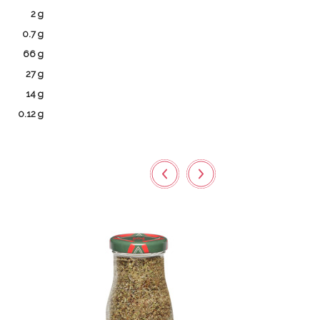
2 g
0.7 g
66 g
27 g
14 g
0.12 g