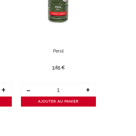
Persil
Bouquets Ga
3,65 €
+
-
+
-
AJOUTER AU PANIER
AJOUT