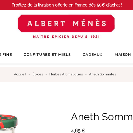
Profitez de la livraison offerte en France dès 50€ d'achat !
E FINE
CONFITURES ET MIELS
CADEAUX
MAISON
Accueil
Épices
Herbes Aromatiques
Aneth Sommités
Aneth Sommi
4,65 €