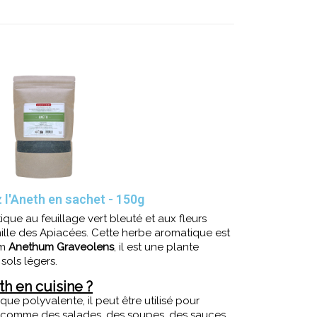
 l'Aneth en sachet - 150g
que au feuillage vert bleuté et aux fleurs
mille des Apiacées. Cette herbe aromatique est
om
Anethum Graveolens
, il est une plante
sols légers.
th en cuisine ?
ue polyvalente, il peut être utilisé pour
s comme des salades, des soupes, des sauces