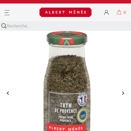
MENU

