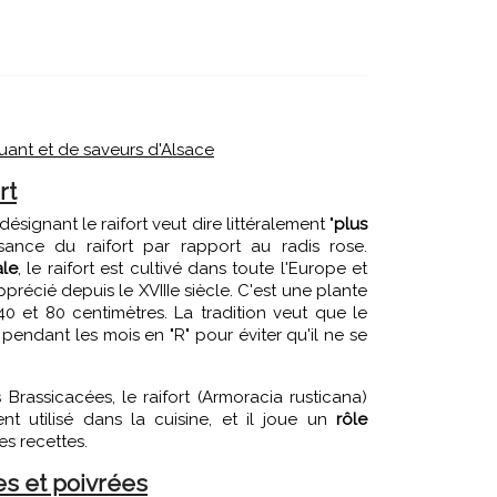
uant et de saveurs d'Alsace
rt
signant le raifort veut dire littéralement "
plus
ssance du raifort par rapport au radis rose.
ale
, le raifort est cultivé dans toute l'Europe et
apprécié depuis le XVIIIe siècle. C'est une plante
40 et 80 centimètres. La tradition veut que le
 pendant les mois en "R" pour éviter qu'il ne se
Brassicacées, le raifort (Armoracia rusticana)
t utilisé dans la cuisine, et il joue un
rôle
s recettes.
s et poivrées