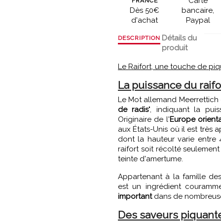
Carte
FRANCE
Dès 50€
bancaire,
d'achat
Paypal
Détails du
DESCRIPTION
produit
Le Raifort, une touche de piq
La puissance du raifo
Le Mot allemand Meerrettich dé
de radis
", indiquant la pui
Originaire de l'
Europe orient
aux États-Unis où il est très 
dont la hauteur varie entre 
raifort soit récolté seulement
teinte d'amertume.
Appartenant à la famille des 
est un ingrédient courammen
important
dans de nombreuse
Des saveurs piquante