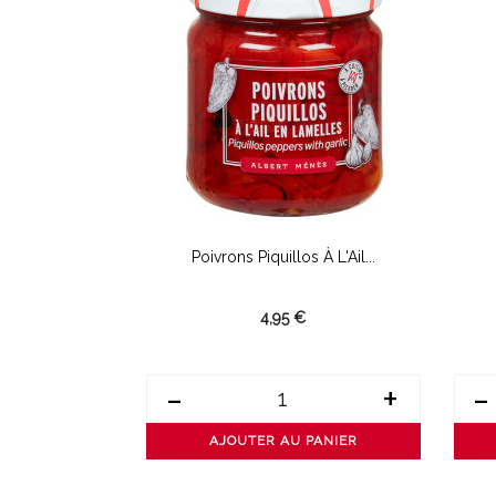
ouges Aux...
Poivrons Piquillos À L'Ail...
4,95 €
+
-
+
-
PANIER
AJOUTER AU PANIER