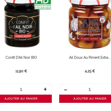
Confit D’Ail Noir BIO
Ail Doux Au Piment Extra...
11,90 €
4,25 €
+
-
AJOUTER AU PANIER
AJOUTER AU PANIER