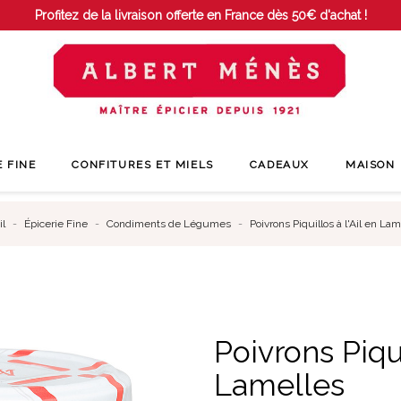
Profitez de la livraison offerte en France dès 50€ d'achat !
E FINE
CONFITURES ET MIELS
CADEAUX
MAISON
l
Épicerie Fine
Condiments de Légumes
Poivrons Piquillos à l'Ail en Lam
Poivrons Piqui
Lamelles