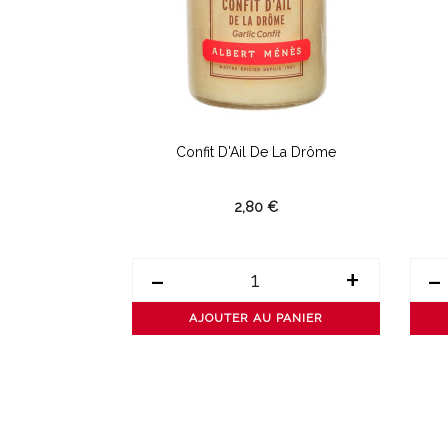
 Croquant
Confit D'Ail De La Drôme
2,80 €
+
-
+
-
PANIER
AJOUTER AU PANIER