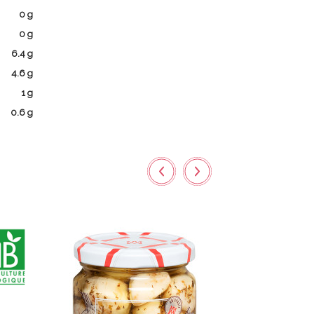
0 g
0 g
6.4 g
4.6 g
1 g
0.6 g