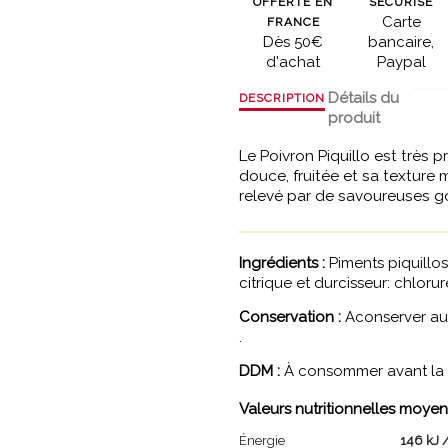
OFFERTE EN
SÉCURISÉ
Carte
FRANCE
Dès 50€
bancaire,
d'achat
Paypal
Détails du
DESCRIPTION
produit
Le Poivron Piquillo est très 
douce, fruitée et sa texture 
relevé par de savoureuses go
Ingrédients :
Piments piquillos 
citrique et durcisseur: chloru
Conservation :
Aconserver au 
.
DDM :
À consommer avant la d
Valeurs nutritionnelles moyen
Énergie
146 kJ /