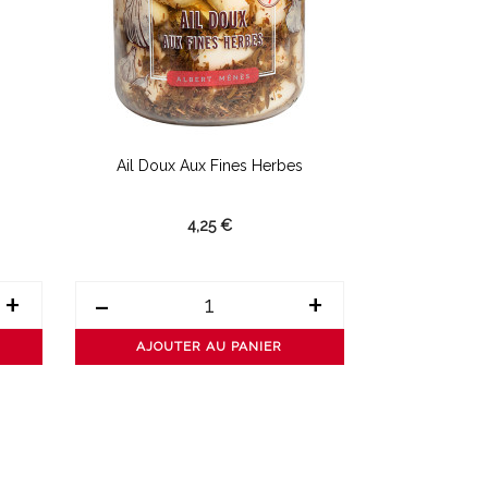
Ail Doux Aux Fines Herbes
Câpres
4,25 €
+
-
+
-
AJOUTER AU PANIER
AJOUT