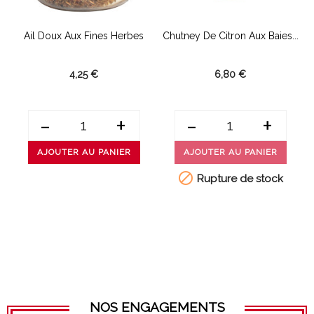
Ail Doux Aux Fines Herbes
Chutney De Citron Aux Baies...
4,25 €
6,80 €
-
+
-
+
AJOUTER AU PANIER
AJOUTER AU PANIER

Rupture de stock
NOS ENGAGEMENTS