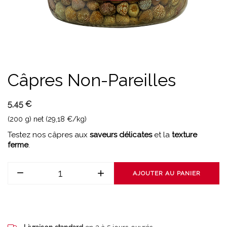
Câpres Non-Pareilles
5,45 €
(200 g) net (29,18 €/kg)
Testez nos câpres aux
saveurs délicates
et la
texture
ferme
.
AJOUTER AU PANIER