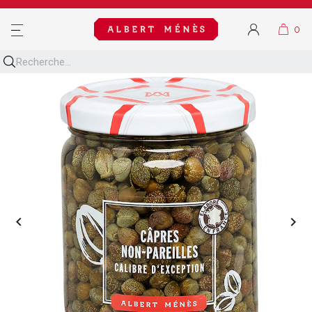
MENU

