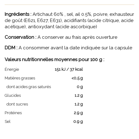
Ingrédients :
Artichaut 60% , sel, ail 0.5%, poivre, exhausteur
de goût (E621, E627, E631), acidifiants (acide citrique, acide
acétique), antioxydant (acide ascorbique)
Conservation :
A conserver au frais après ouverture
DDM :
A consommer avant la date indiquée sur la capsule
Valeurs nutritionnelles moyennes pour 100 g :
Énergie
151 kJ / 37 kcal
Matières grasses
<0,5 g
dont acides gras saturés
0 g
Glucides
1.2 g
dont sucres
1.2 g
Protéines
2.9 g
Sel
0.9 g