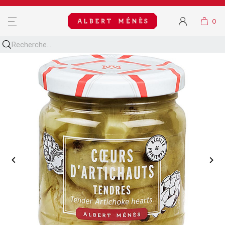
MENU

