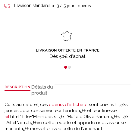
Livraison standard
en 3 à 5 jours ouvrés
LIVRAISON OFFERTE EN FRANCE
Dès 50€ d'achat
Détails du
DESCRIPTION
produit
Cuits au naturel, ces
coeurs d'artichaut
sont cueillis trï¿½s
jeunes pour conserver leur tendretï¿½ et leur finesse.
ail
.html" title="Mini-toasts ï¿½ l'Huile d'Olive Parfumï¿½s ï¿½
l'Ail">L'ail relï¿½ve cette recette et apporte une saveur se
mariant ï¿½ merveille avec celle de l'artichaut.