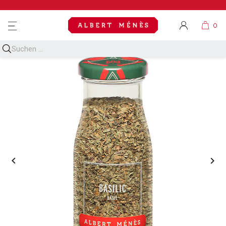
MENU

