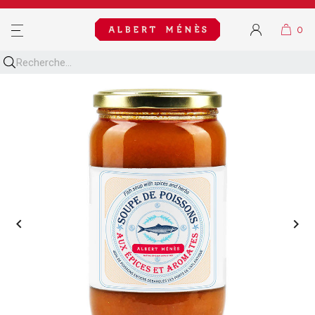
MENU

