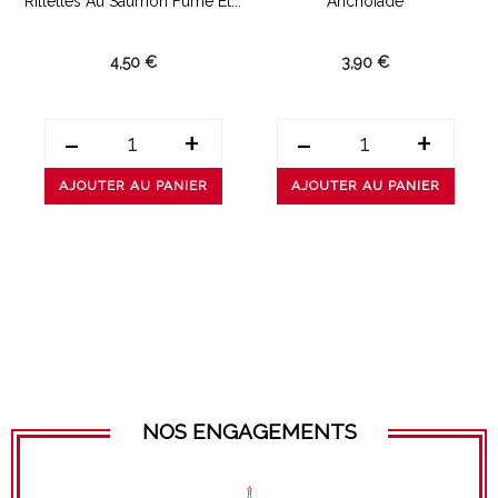
Rillettes Au Saumon Fumé Et...
Anchoïade
4,50 €
3,90 €
-
+
-
+
AJOUTER AU PANIER
AJOUTER AU PANIER
NOS ENGAGEMENTS