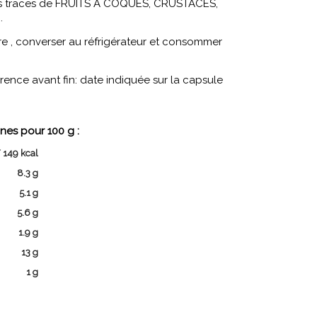
es traces de FRUITS A COQUES, CRUSTACES,
.
e , converser au réfrigérateur et consommer
nce avant fin: date indiquée sur la capsule
nes pour 100 g :
 149 kcal
8.3 g
5.1 g
5.6 g
1.9 g
13 g
1 g