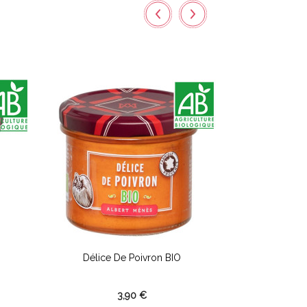
Délice De Poivron BIO
Rillettes A
3,90 €