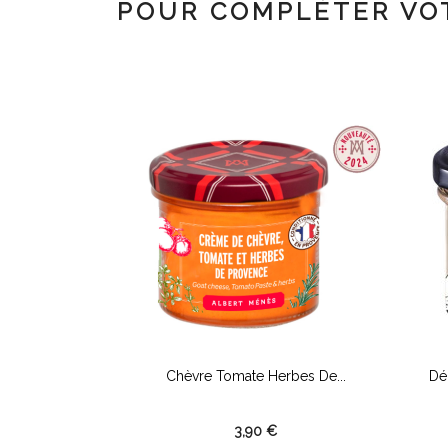
POUR COMPLÉTER VO
ines Au...
Chèvre Tomate Herbes De...
Dé
3,90 €