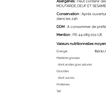
Allergènes :
Peut contenir d
MOUTARDE,OEUF ET SESAME
Conservation :
Après ouvertur
dans les 24h
DDM :
A consommer de préfére
Mention :
FR-44.089.001-UE
Valeurs nutritionnelles moyen
Énergie
621 kJ /
Matières grasses
dont acides gras saturés
Glucides
dont sucres
Protéines
Sel