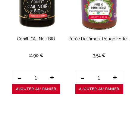
Confit D’Ail Noir BIO
Purée De Piment Rouge Forte...
C
11,90 €
3,54 €
-
+
-
+
AJOUTER AU PANIER
AJOUTER AU PANIER