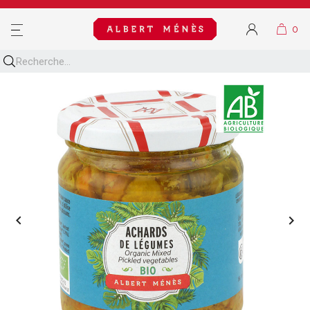
MENU

