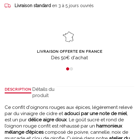
Livraison standard
en 3 à 5 jours ouvrés
LIVRAISON OFFERTE EN FRANCE
Dès 50€ d'achat
Détails du
DESCRIPTION
produit
Ce confit d'oignons rouges aux épices, légèrement relevé
par du vinaigre de cidre et
adouci par une note de miel
,
est un pur
délice aigre doux
. Le goût sucré et rond de
l’oignon rouge confit est réhaussé par un
harmonieux
mélange d’épices
composé de poivre, cannelle, noix de
muscade et clou de girofle. Cuisiné dans notre
atelier du