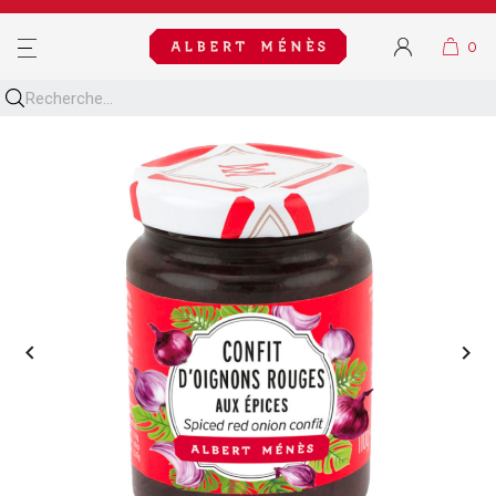
MENU

