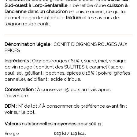
Sud-ouest à Lorp-Sentaraille
, il bénéficie d’une
cuisson à
l’ancienne dans un chaudron
en cuivre ouvert, ce qui lui
permet de garder intacte la
texture
et les saveurs de
l’oignon rouge confit.
Dénomination légale :
CONFIT D'OIGNONS ROUGES AUX
ÉPICES
Ingrédients :
Oignons rouges ( 61% ), sucre, miel, vinaigre
de vin rouge ( contient des SULFITES ), caramel ( sucre,
eau), sel, gélifiant : pectines, épices 0,16% ( poivre, girofles
cannelle), acidifiant : acide citrique.
Conservation :
À conserver 15 jours au frais après
l'ouverture.
DDM :
N° de lot / À consommer de préférence avant fin :
voir sur le pot.
Valeurs nutritionnelles moyennes pour 100 g :
Énergie
629 kJ / 149 kcal