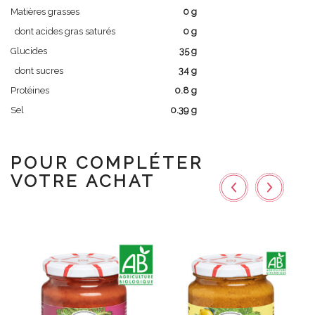
Matières grasses
0 g
dont acides gras saturés
0 g
Glucides
35 g
dont sucres
34 g
Protéines
0.8 g
Sel
0.39 g
POUR COMPLÉTER
VOTRE ACHAT