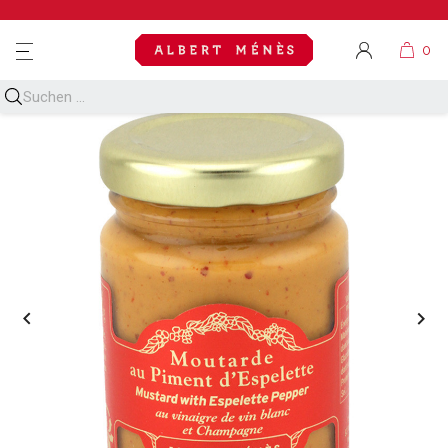
MENU

