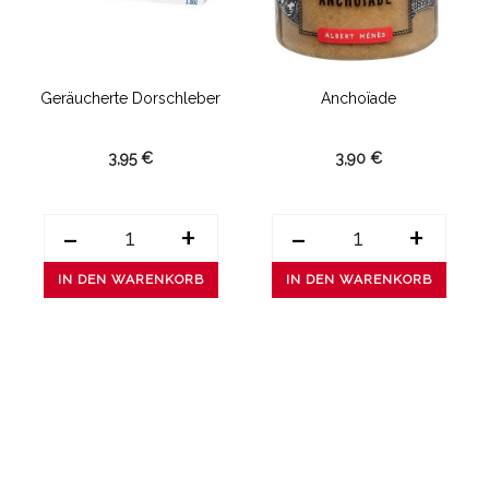
zu
Geräucherte Dorschleber
Anchoïade
3,95 €
3,90 €
-
+
-
+
IN DEN WARENKORB
IN DEN WARENKORB