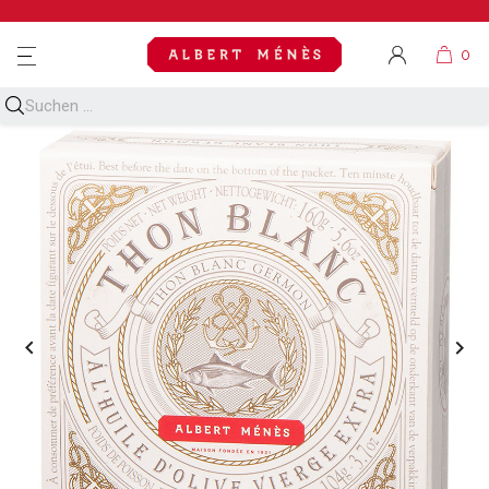
MENU

