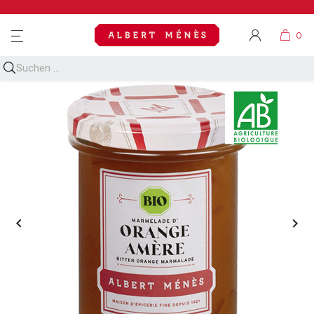
MENU

