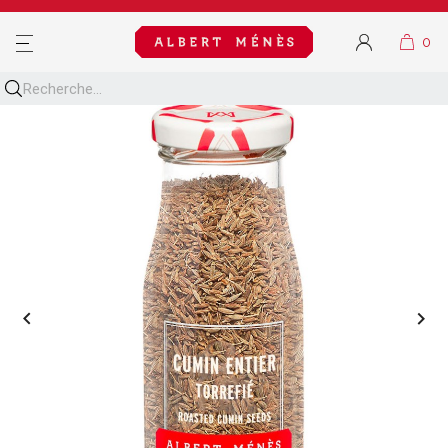
MENU

