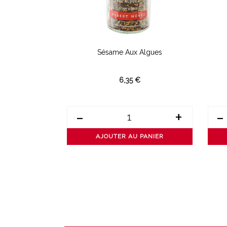
Torréfié
Sésame Aux Algues
6,35 €
+
-
+
-
PANIER
AJOUTER AU PANIER