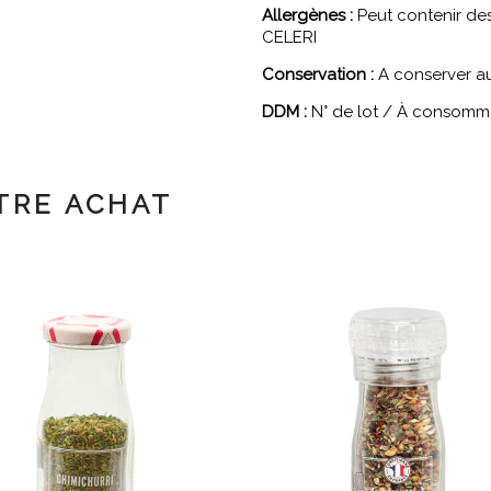
Allergènes :
Peut contenir de
CELERI
Conservation :
A conserver au 
DDM :
N° de lot / À consommer
TRE ACHAT