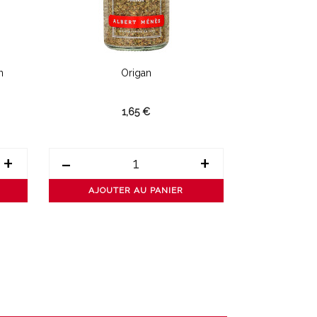
n
Origan
Cannelle Mo
1,65 €
+
-
+
-
AJOUTER AU PANIER
AJOUT