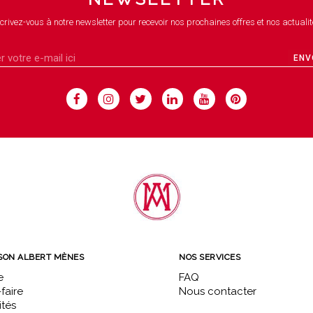
crivez-vous à notre newsletter pour recevoir nos prochaines offres et nos actualit
ENV
SON ALBERT MÈNES
NOS SERVICES
e
FAQ
faire
Nous contacter
ités