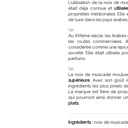
L'utilisation de la noix de m
était déjà connue et
utilis
propriétés médicinales. Ell
de luxe dans les pays arabes 
\n
Au XVIème siècle, les Arabes 
les routes commerciales. 
considérée comme une épice p
société. Elle était utilisée p
parfums.
\n
La noix de muscade moulue
supérieure
. Avec son goût r
ingrédients les plus prisés d
La marque est fière de propo
qui pourront ainsi donner 
plats.
Ingrédients :
noix de muscad