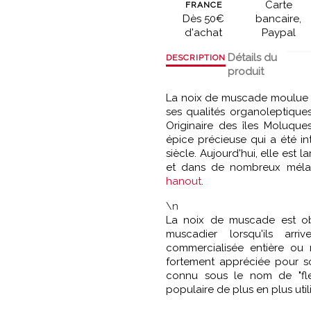
Carte
FRANCE
Dès 50€
bancaire,
d'achat
Paypal
Détails du
DESCRIPTION
produit
La noix de muscade moulue 
ses qualités organoleptiques
Originaire des îles Moluqu
épice précieuse qui a été i
siècle. Aujourd'hui, elle est 
et dans de nombreux méla
hanout
.
\n
La noix de muscade est ob
muscadier lorsqu'ils arr
commercialisée entière ou 
fortement appréciée pour so
connu sous le nom de "fl
populaire de plus en plus util