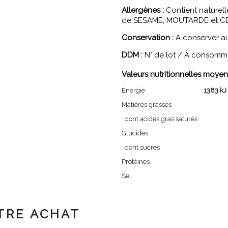
Allergènes :
Contient naturell
de SESAME, MOUTARDE et C
Conservation :
A conserver au 
DDM :
N° de lot / À consommer
Valeurs nutritionnelles moyen
Énergie
1383 kJ 
Matières grasses
dont acides gras saturés
Glucides
dont sucres
Protéines
Sel
TRE ACHAT