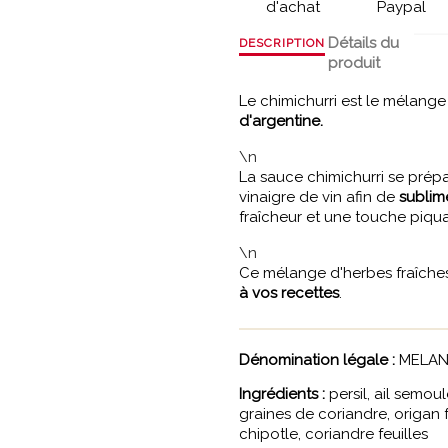
d'achat
Paypal
Détails du
DESCRIPTION
produit
Le chimichurri est le mélang
d'argentine.
\n
La sauce chimichurri se prépar
vinaigre de vin afin de
sublim
fraîcheur et une touche piqua
\n
Ce mélange d'herbes fraîches
à vos recettes
.
Dénomination légale :
MELAN
Ingrédients :
persil, ail semou
graines de coriandre, origan f
chipotle, coriandre feuilles