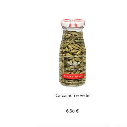
nne Moulu
Cardamome Verte
6,60 €