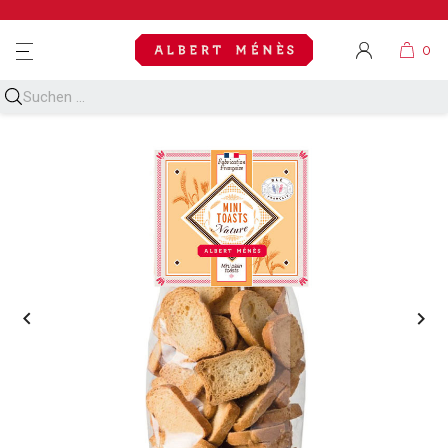
MENU

