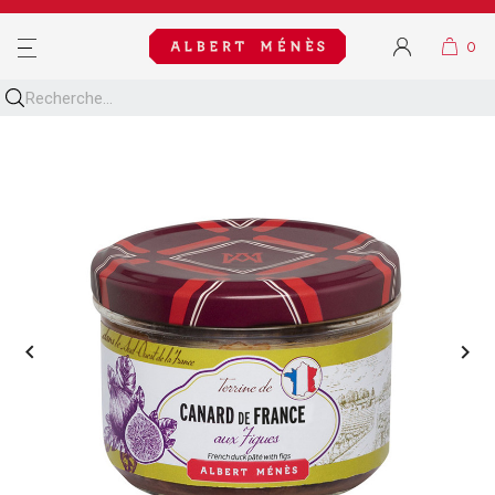
MENU

