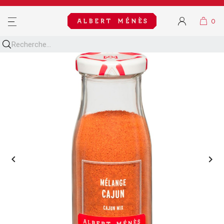
MENU

