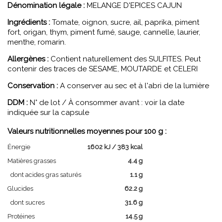
Dénomination légale :
MELANGE D'EPICES CAJUN
Ingrédients :
Tomate, oignon, sucre, ail, paprika, piment
fort, origan, thym, piment fumé, sauge, cannelle, laurier,
menthe, romarin.
Allergènes :
Contient naturellement des SULFITES. Peut
contenir des traces de SESAME, MOUTARDE et CELERI
Conservation :
A conserver au sec et à l'abri de la lumière
DDM :
N° de lot / À consommer avant : voir la date
indiquée sur la capsule
Valeurs nutritionnelles moyennes pour 100 g :
Énergie
1602 kJ / 383 kcal
Matières grasses
4.4 g
dont acides gras saturés
1.1 g
Glucides
62.2 g
dont sucres
31.6 g
Protéines
14.5 g