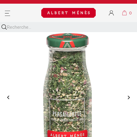
MENU

