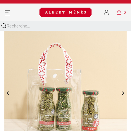
MENU

