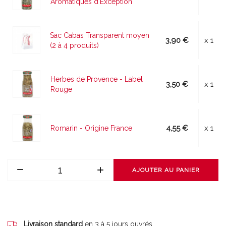
Aromatiques d'Exception
Sac Cabas Transparent moyen
3,90 €
x 1
(2 à 4 produits)
Herbes de Provence - Label
3,50 €
x 1
Rouge
4,55 €
x 1
Romarin - Origine France
AJOUTER AU PANIER
Livraison standard
en 3 à 5 jours ouvrés