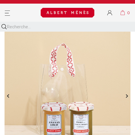
MENU

