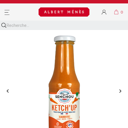
MENU

