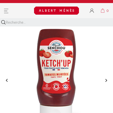
MENU

