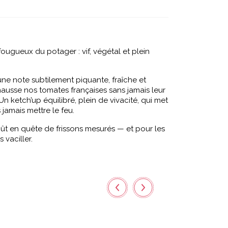
 fougueux du potager : vif, végétal et plein
e une note subtilement piquante, fraîche et
ausse nos tomates françaises sans jamais leur
 Un ketch’up équilibré, plein de vivacité, qui met
 jamais mettre le feu.
oût en quête de frissons mesurés — et pour les
 vaciller.