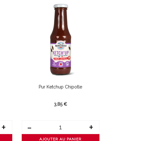
Pur Ketchup Chipotle
Pur Ke
3,85 €
+
-
+
-
AJOUTER AU PANIER
AJOUT