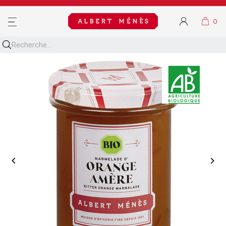
MENU

