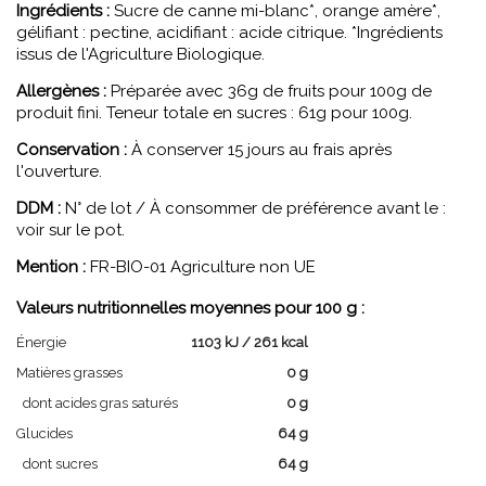
Ingrédients :
Sucre de canne mi-blanc*, orange amère*,
gélifiant : pectine, acidifiant : acide citrique. *Ingrédients
issus de l'Agriculture Biologique.
Allergènes :
Préparée avec 36g de fruits pour 100g de
produit fini. Teneur totale en sucres : 61g pour 100g.
Conservation :
À conserver 15 jours au frais après
l'ouverture.
DDM :
N° de lot / À consommer de préférence avant le :
voir sur le pot.
Mention :
FR-BIO-01 Agriculture non UE
Valeurs nutritionnelles moyennes pour 100 g :
Énergie
1103 kJ / 261 kcal
Matières grasses
0 g
dont acides gras saturés
0 g
Glucides
64 g
dont sucres
64 g