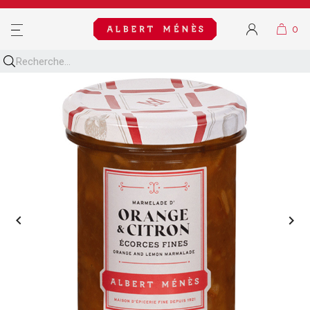
MENU

