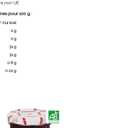
re non UE
nes pour 100 g :
/ 214 kcal
0 g
0 g
51 g
51 g
0.6 g
0.02 g