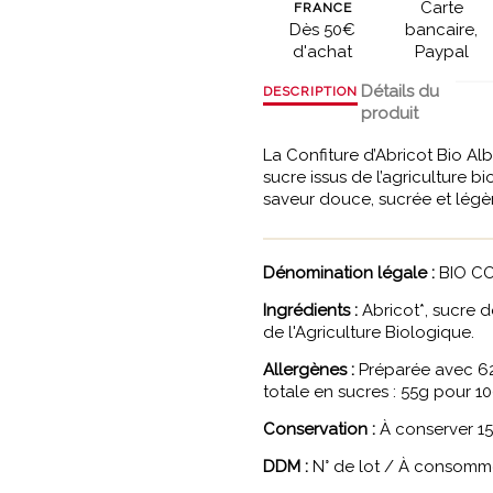
Carte
FRANCE
Dès 50€
bancaire,
d'achat
Paypal
Détails du
DESCRIPTION
produit
La Confiture d’Abricot Bio Alb
sucre issus de l’agriculture b
saveur douce, sucrée et lég
Dénomination légale :
BIO CO
Ingrédients :
Abricot*, sucre de
de l'Agriculture Biologique.
Allergènes :
Préparée avec 62g
totale en sucres : 55g pour 1
Conservation :
À conserver 15 
DDM :
N° de lot / À consommer