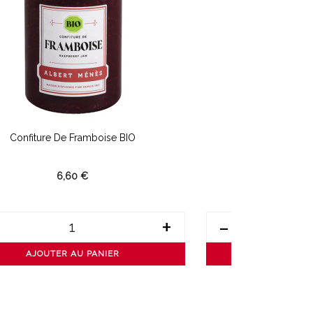
Confiture De Framboise BIO
Confiture 
6,60 €
4
+
-
AJOUTER AU PANIER
AJOUTER